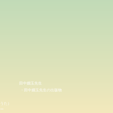
田中嫺玉先生
・田中嫺玉先生の出版物
うた）
ー