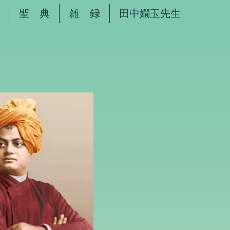
聖 典
雑 録
田中嫺玉先生