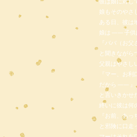
彼は娘に対し
娘もそのやさ
ある日、彼は
娘は ―― 子
『ババ（お父
と聞きながら
父親はやさし
『マー、お利
だから ―― 』
と言いきかせ
終いに彼は何
『お前、あっ
と邪険に口走
マーはそれを