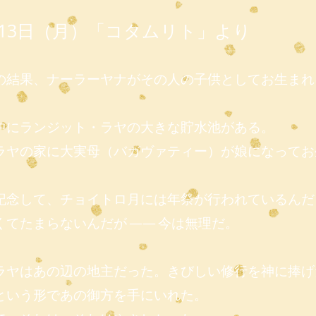
7月13日（月）「コタムリト」より
の結果、ナーラーヤナがその人の子供としてお生まれ
中にランジット・ラヤの大きな貯水池がある。
ラヤの家に大実母（バガヴァティー）が娘になってお
記念して、チョイトロ月には年祭が行われているんだ
くてたまらないんだが ―― 今は無理だ。
ラヤはあの辺の地主だった。きびしい修行を神に捧げ
という形であの御方を手にいれた。