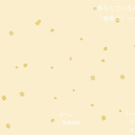
祭をしている
（校長に） ―
ラー
ホーム
・不
・新着情報
・不