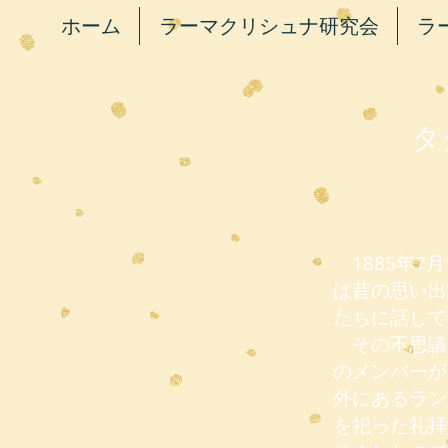
ホーム
ラーマクリシュナ研究会
ラ
タ
1885年7
は昔の思い出
たちに話して
その不思議な
のメンバーが
外にあるラン
を祀った礼拝