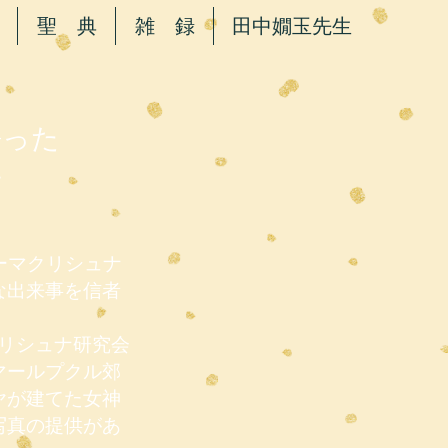
聖 典
雑 録
田中嫺玉先生
語った
子
ーマクリシュナ
な出来事を信者
クリシュナ研究会
マールプクル郊
ヤが建てた女神
写真の提供があ