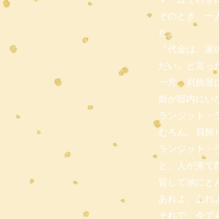
そのとき、一
た。
『代金は、家
だい』と言っ
一方、貝飾屋
娘が邸内にい
ランジット・
むろん、貝飾
ランジット・
と、人が来て
皆して池にと
あれよ、あれ
それで、今で