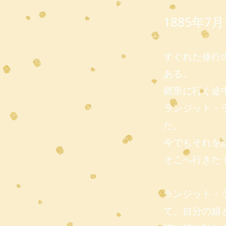
1885年
すぐれた修行
ある。
郷里に行く途
ランジット・
た。
今でもそれを
そこへ行きた
ランジット・
て、自分の娘