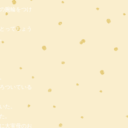
の腕輪をつけ
とってちょう
。
。
ろついている
いた。
た。
に大実母のお