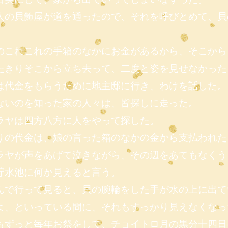
人の貝飾屋が道を通ったので、それを呼びとめて、貝
のこれこれの手箱のなかにお金があるから、そこから
たきりそこから立ち去って、二度と姿を見せなかった
は代金をもらうために地主邸に行き、わけを話した。
ないのを知った家の人々は、皆探しに走った。
ラヤは四方八方に人をやって探した。
りの代金は、娘の言った箱のなかの金から支払われた
ラヤが声をあげて泣きながら、その辺をあてもなくう
貯水池に何か見えると言う。
んで行って見ると、貝の腕輪をした手が水の上に出て
よ、といっている間に、それもすっかり見えなくなっ
もずっと毎年お祭をして、チョイトロ月の黒分十四日