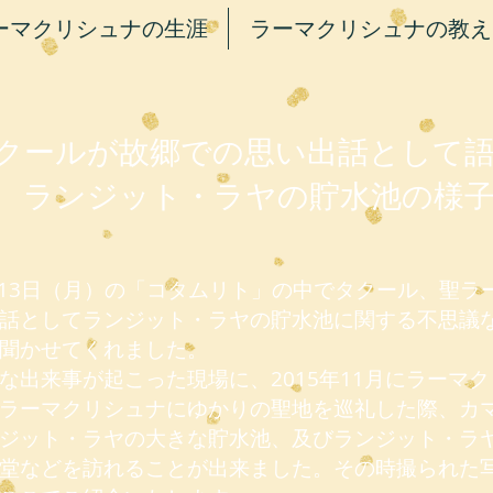
ーマクリシュナの生涯
ラーマクリシュナの教え
クールが故郷での思い出話として
​ランジット・ラヤの貯水池の様
月13日（月）の「コタムリト」の中でタクール、聖ラ
話としてランジット・ラヤの貯水池に関する不思議
聞かせてくれました。
出来事が起こった現場に、2015年11月にラーマ
ラーマクリシュナにゆかりの聖地を巡礼した際、カ
ジット・ラヤの大きな貯水池、及びランジット・ラ
堂などを訪れることが出来ました。その時撮られた